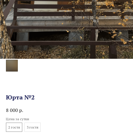
Юрта №2
8 000
р.
Цена за сутки
2 гостя
3 гостя